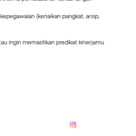
kepegawaian (kenaikan pangkat, arsip,
tau ingin memastikan predikat kinerjamu
Kanal resmi kami:
@ekoves.eko
n