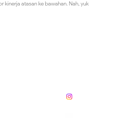
 kinerja atasan ke bawahan. Nah, yuk
Our official channel:
@ekoves.eko
n
sesdep2@ekon.go.id