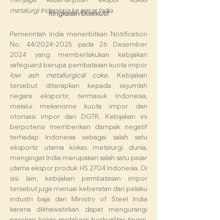
metalurgi Indonesia ke pasar India.
Ringkasan Eksekutif
Pemerintah India menerbitkan Notification 
No. 44/2024-2025 pada 26 Desember 
2024 yang memberlakukan kebijakan 
safeguard berupa pembatasan kuota impor 
low ash metallurgical coke
. Kebijakan 
tersebut diterapkan kepada sejumlah 
negara eksportir, termasuk Indonesia, 
melalui mekanisme kuota impor dan 
otorisasi impor dari DGTR. Kebijakan ini 
berpotensi memberikan dampak negatif 
terhadap Indonesia sebagai salah satu 
eksportir utama kokas metalurgi dunia, 
mengingat India merupakan salah satu pasar 
utama ekspor produk HS 2704 Indonesia. Di 
sisi lain, kebijakan pembatasan impor 
tersebut juga menuai keberatan dari pelaku 
industri baja dan Ministry of Steel India 
karena dikhawatirkan dapat mengurangi 
pasokan kokas metalurgi berkualitas tinggi, 