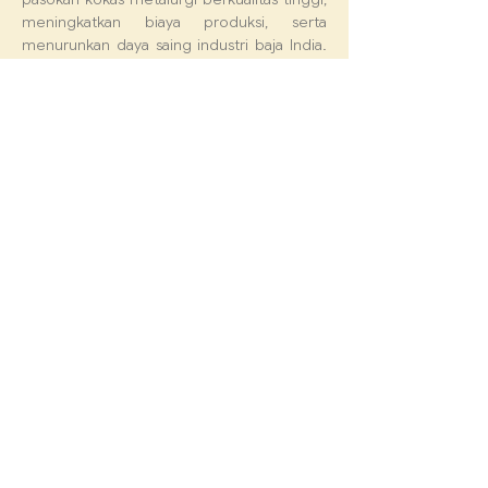
meningkatkan biaya produksi, serta 
menurunkan daya saing industri baja India. 
Berdasarkan kondisi tersebut, 
Policy Brief
 ini 
membahas alasan penerapan safeguard 
kuota impor oleh India, dampaknya 
terhadap ekspor Indonesia, serta langkah-
langkah strategis yang perlu dilakukan 
Pemerintah Indonesia untuk mengantisipasi 
kebijakan pembatasan impor tersebut dan 
menjaga keberlanjutan ekspor kokas 
metalurgi Indonesia ke pasar India.
Previous
Next
The full version can be
downloaded here