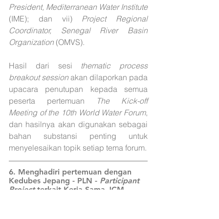
President, Mediterranean Water Institute 
(IME); dan vii) 
Project Regional 
Coordinator, Senegal River Basin 
Organization
 (OMVS). 
Hasil dari sesi 
thematic process 
breakout session
 akan dilaporkan pada 
upacara penutupan kepada semua 
peserta pertemuan 
The Kick-off 
Meeting of the 10th World Water Forum
, 
dan hasilnya akan digunakan sebagai 
bahan substansi penting untuk 
menyelesaikan topik setiap tema forum. 
6. 
Menghadiri pertemuan dengan 
Kedubes Jepang - PLN - 
Participant 
Project 
terkait Kerja Sama JCM
Waktu Pelaksanaan: 15 Februari 2023