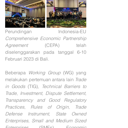
Perundingan Indonesia-EU 
Comprehensive Economic Partnership 
Agreement
 (CEPA) telah 
diselenggarakan pada tanggal 6-10 
Februari 2023 di Bali.
Beberapa 
Working Group
 (WG) yang 
melakukan pertemuan antara lain 
Trade 
in Goods
 (TIG), 
Technical Barriers to 
Trade
, 
Investment, Dispute Settlement, 
Transparency and Good Regulatory 
Practices, Rules of Origin, Trade 
Defense Instrument, State Owned 
Enterprises, Small and Medium Sized 
Enterprises
 (SMEs), 
Economic 