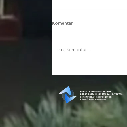
Komentar
Tulis komentar...
Two Countries Twin Parks
dan Tangible Benefits nya
untuk Indonesia