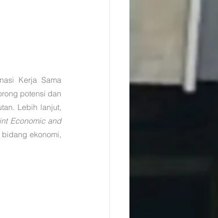
nasi Kerja Sama 
ong potensi dan 
tan. Lebih lanjut, 
int Economic and 
 bidang ekonomi, 