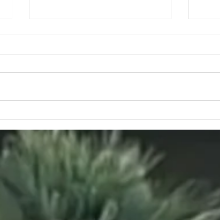
Indonesia bergabung
Impl
dengan New Development
Ecom
Bank (NDB), Apa saja
RRT 
dampaknya?
Semi
and 
Indo