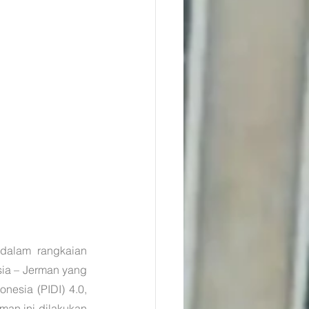
alam rangkaian 
sia – Jerman yang 
nesia (PIDI) 4.0, 
an ini dilakukan 