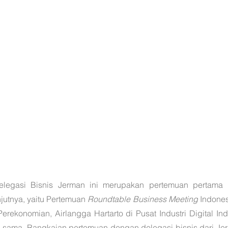
legasi Bisnis Jerman ini merupakan pertemuan pertama d
jutnya, yaitu Pertemuan 
Roundtable Business Meeting
 Indone
rekonomian, Airlangga Hartarto di Pusat Industri Digital Indo
g sama. Rangkaian pertemuan dengan delegasi bisnis dari Jerm