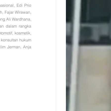
sional, Edi Prio 
, Fajar Wirawan, 
g Ali Wardhana, 
an dalam rangka 
otif, kosmetik, 
n konsultan hukum 
lim Jerman, Anja 