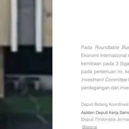
Pada 
Roundtable Bus
Ekonomi Internasiona
kemitraan pada 3 (tiga)
pada pertemuan ini, 
Investment Committee
perdagangan dan inves
Deputi Bidang Koordinasi
Asisten Deputi Kerja Sam
Deputi 7
Indonesia Jerma
Bilateral