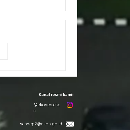
ementasikan MoU on
merce Cooperation,
dan RI Selenggarakan
nar on Digital Economy
E-commerce for
Kanal resmi kami:
nesia di Shanghai
@ekoves.eko
n
sesdep2@ekon.go.id