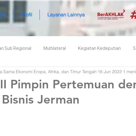
nda
Profil
Layanan Lainnya
an Sub Regional
Multilateral
Kegiatan Kedeputian
S
ja Sama Ekonomi Eropa, Afrika, dan Timur Tengah
16 Jun 2022
1 men
II Pimpin Pertemuan de
 Bisnis Jerman