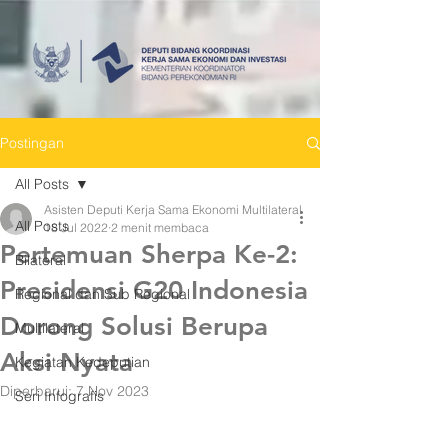
Postingan
All Posts
Asisten Deputi Kerja Sama Ekonomi Multilateral
All Posts
18 Jul 2022
2 menit membaca
Pertemuan Sherpa Ke-2:
Bilateral
Presidensi G20 Indonesia
Regional dan Sub Regional
Dorong Solusi Berupa
Multilateral
Aksi Nyata
Kegiatan Kedeputian
Diperbarui:
7 Nov 2023
Seri Infografis