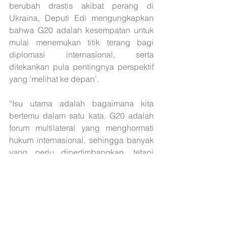
berubah drastis akibat perang di 
Ukraina, Deputi Edi mengungkapkan 
bahwa G20 adalah kesempatan untuk 
mulai menemukan titik terang bagi 
diplomasi internasional, serta 
ditekankan pula pentingnya perspektif 
yang ‘melihat ke depan’.
“Isu utama adalah bagaimana kita 
bertemu dalam satu kata. G20 adalah 
forum multilateral yang menghormati 
hukum internasional, sehingga banyak 
yang perlu dipertimbangkan, tetapi 
kunci utamanya tetap dialog. Kita akan 
bahas lagi dengan semua pihak, 
karena bagaimana kita mencari solusi 
kalau tidak ada komunikasi? Lebih baik 
semuanya berkumpul,” tutur Deputi Edi.